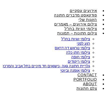
אירועים עסקיים
פודקאסט מדברים חתונה
הזוגות שלי
צילום אירועים – מאמרים
צילומי זוגיות בחו”ל
צילום חתונות – תמונות
צילומי זוגיות בחו”ל
רגע לפני
צילומי טראש דה דראס
צילומי חתן כלה
צילומי חופה
צילומי ריקודים
גלריית חתונה גאה -נישואים חד מיניים בתל אביב והמרכז
צילומי אופנה וביוטי
CONTACT
PORTFOLIO
ABOUT
צלם חתונות