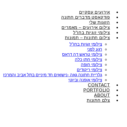
אירועים עסקיים
פודקאסט מדברים חתונה
הזוגות שלי
צילום אירועים – מאמרים
צילומי זוגיות בחו”ל
צילום חתונות – תמונות
צילומי זוגיות בחו”ל
רגע לפני
צילומי טראש דה דראס
צילומי חתן כלה
צילומי חופה
צילומי ריקודים
גלריית חתונה גאה -נישואים חד מיניים בתל אביב והמרכז
צילומי אופנה וביוטי
CONTACT
PORTFOLIO
ABOUT
צלם חתונות