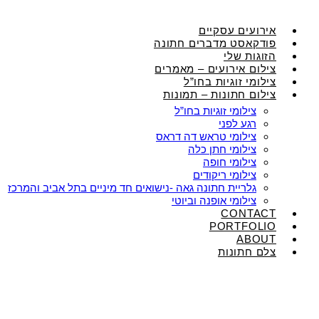
אירועים עסקיים
פודקאסט מדברים חתונה
הזוגות שלי
צילום אירועים – מאמרים
צילומי זוגיות בחו”ל
צילום חתונות – תמונות
צילומי זוגיות בחו”ל
רגע לפני
צילומי טראש דה דראס
צילומי חתן כלה
צילומי חופה
צילומי ריקודים
גלריית חתונה גאה -נישואים חד מיניים בתל אביב והמרכז
צילומי אופנה וביוטי
CONTACT
PORTFOLIO
ABOUT
צלם חתונות