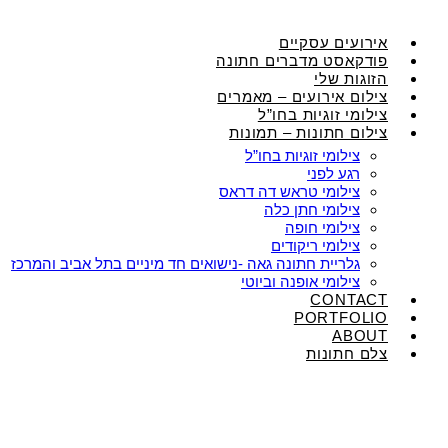
אירועים עסקיים
פודקאסט מדברים חתונה
הזוגות שלי
צילום אירועים – מאמרים
צילומי זוגיות בחו”ל
צילום חתונות – תמונות
צילומי זוגיות בחו”ל
רגע לפני
צילומי טראש דה דראס
צילומי חתן כלה
צילומי חופה
צילומי ריקודים
גלריית חתונה גאה -נישואים חד מיניים בתל אביב והמרכז
צילומי אופנה וביוטי
CONTACT
PORTFOLIO
ABOUT
צלם חתונות