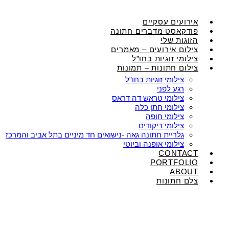
אירועים עסקיים
פודקאסט מדברים חתונה
הזוגות שלי
צילום אירועים – מאמרים
צילומי זוגיות בחו”ל
צילום חתונות – תמונות
צילומי זוגיות בחו”ל
רגע לפני
צילומי טראש דה דראס
צילומי חתן כלה
צילומי חופה
צילומי ריקודים
גלריית חתונה גאה -נישואים חד מיניים בתל אביב והמרכז
צילומי אופנה וביוטי
CONTACT
PORTFOLIO
ABOUT
צלם חתונות