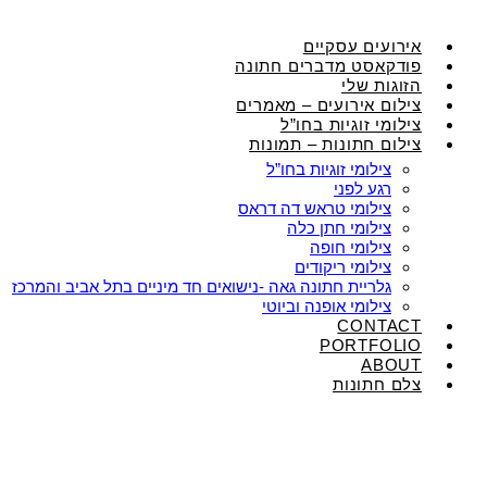
אירועים עסקיים
פודקאסט מדברים חתונה
הזוגות שלי
צילום אירועים – מאמרים
צילומי זוגיות בחו”ל
צילום חתונות – תמונות
צילומי זוגיות בחו”ל
רגע לפני
צילומי טראש דה דראס
צילומי חתן כלה
צילומי חופה
צילומי ריקודים
גלריית חתונה גאה -נישואים חד מיניים בתל אביב והמרכז
צילומי אופנה וביוטי
CONTACT
PORTFOLIO
ABOUT
צלם חתונות