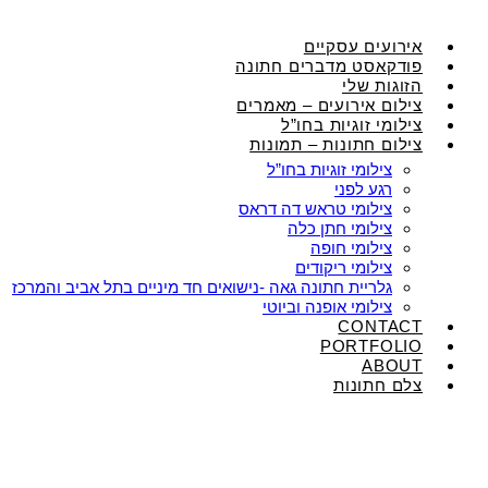
אירועים עסקיים
פודקאסט מדברים חתונה
הזוגות שלי
צילום אירועים – מאמרים
צילומי זוגיות בחו”ל
צילום חתונות – תמונות
צילומי זוגיות בחו”ל
רגע לפני
צילומי טראש דה דראס
צילומי חתן כלה
צילומי חופה
צילומי ריקודים
גלריית חתונה גאה -נישואים חד מיניים בתל אביב והמרכז
צילומי אופנה וביוטי
CONTACT
PORTFOLIO
ABOUT
צלם חתונות