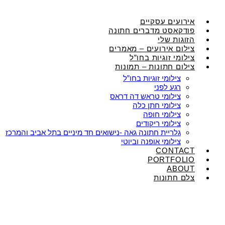
אירועים עסקיים
פודקאסט מדברים חתונה
הזוגות שלי
צילום אירועים – מאמרים
צילומי זוגיות בחו”ל
צילום חתונות – תמונות
צילומי זוגיות בחו”ל
רגע לפני
צילומי טראש דה דראס
צילומי חתן כלה
צילומי חופה
צילומי ריקודים
גלריית חתונה גאה -נישואים חד מיניים בתל אביב והמרכז
צילומי אופנה וביוטי
CONTACT
PORTFOLIO
ABOUT
צלם חתונות