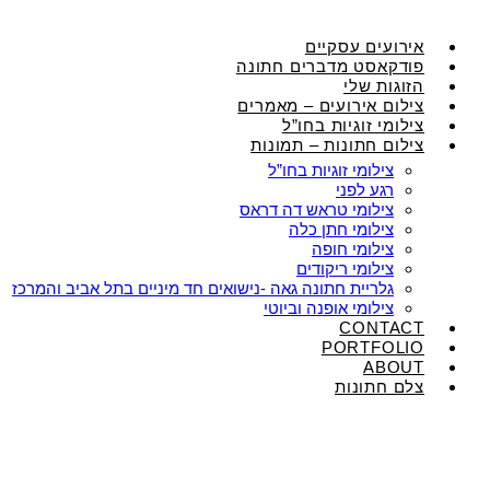
אירועים עסקיים
פודקאסט מדברים חתונה
הזוגות שלי
צילום אירועים – מאמרים
צילומי זוגיות בחו”ל
צילום חתונות – תמונות
צילומי זוגיות בחו”ל
רגע לפני
צילומי טראש דה דראס
צילומי חתן כלה
צילומי חופה
צילומי ריקודים
גלריית חתונה גאה -נישואים חד מיניים בתל אביב והמרכז
צילומי אופנה וביוטי
CONTACT
PORTFOLIO
ABOUT
צלם חתונות