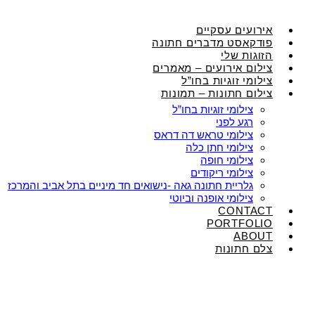
אירועים עסקיים
פודקאסט מדברים חתונה
הזוגות שלי
צילום אירועים – מאמרים
צילומי זוגיות בחו”ל
צילום חתונות – תמונות
צילומי זוגיות בחו”ל
רגע לפני
צילומי טראש דה דראס
צילומי חתן כלה
צילומי חופה
צילומי ריקודים
גלריית חתונה גאה -נישואים חד מיניים בתל אביב והמרכז
צילומי אופנה וביוטי
CONTACT
PORTFOLIO
ABOUT
צלם חתונות