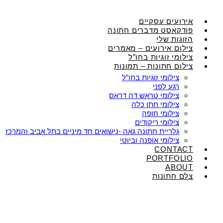
אירועים עסקיים
פודקאסט מדברים חתונה
הזוגות שלי
צילום אירועים – מאמרים
צילומי זוגיות בחו”ל
צילום חתונות – תמונות
צילומי זוגיות בחו”ל
רגע לפני
צילומי טראש דה דראס
צילומי חתן כלה
צילומי חופה
צילומי ריקודים
גלריית חתונה גאה -נישואים חד מיניים בתל אביב והמרכז
צילומי אופנה וביוטי
CONTACT
PORTFOLIO
ABOUT
צלם חתונות