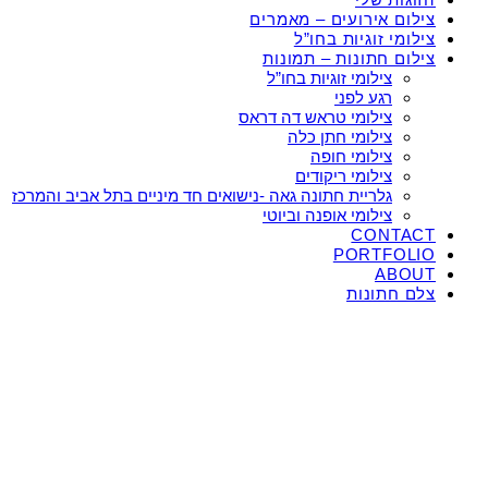
צילום אירועים – מאמרים
צילומי זוגיות בחו”ל
צילום חתונות – תמונות
צילומי זוגיות בחו”ל
רגע לפני
צילומי טראש דה דראס
צילומי חתן כלה
צילומי חופה
צילומי ריקודים
גלריית חתונה גאה -נישואים חד מיניים בתל אביב והמרכז
צילומי אופנה וביוטי
CONTACT
PORTFOLIO
ABOUT
צלם חתונות