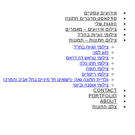
אירועים עסקיים
פודקאסט מדברים חתונה
הזוגות שלי
צילום אירועים – מאמרים
צילומי זוגיות בחו”ל
צילום חתונות – תמונות
צילומי זוגיות בחו”ל
רגע לפני
צילומי טראש דה דראס
צילומי חתן כלה
צילומי חופה
צילומי ריקודים
גלריית חתונה גאה -נישואים חד מיניים בתל אביב והמרכז
צילומי אופנה וביוטי
CONTACT
PORTFOLIO
ABOUT
צלם חתונות