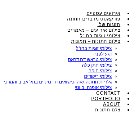
אירועים עסקיים
פודקאסט מדברים חתונה
הזוגות שלי
צילום אירועים – מאמרים
צילומי זוגיות בחו”ל
צילום חתונות – תמונות
צילומי זוגיות בחו”ל
רגע לפני
צילומי טראש דה דראס
צילומי חתן כלה
צילומי חופה
צילומי ריקודים
גלריית חתונה גאה -נישואים חד מיניים בתל אביב והמרכז
צילומי אופנה וביוטי
CONTACT
PORTFOLIO
ABOUT
צלם חתונות