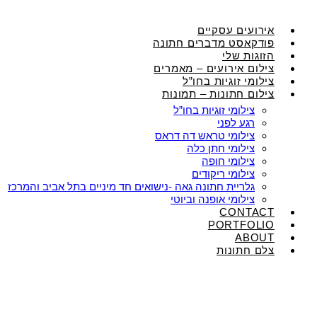
אירועים עסקיים
פודקאסט מדברים חתונה
הזוגות שלי
צילום אירועים – מאמרים
צילומי זוגיות בחו”ל
צילום חתונות – תמונות
צילומי זוגיות בחו”ל
רגע לפני
צילומי טראש דה דראס
צילומי חתן כלה
צילומי חופה
צילומי ריקודים
גלריית חתונה גאה -נישואים חד מיניים בתל אביב והמרכז
צילומי אופנה וביוטי
CONTACT
PORTFOLIO
ABOUT
צלם חתונות