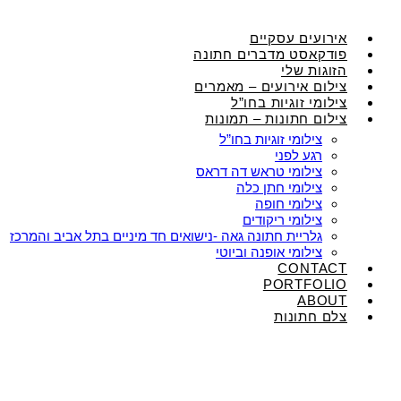
אירועים עסקיים
פודקאסט מדברים חתונה
הזוגות שלי
צילום אירועים – מאמרים
צילומי זוגיות בחו”ל
צילום חתונות – תמונות
צילומי זוגיות בחו”ל
רגע לפני
צילומי טראש דה דראס
צילומי חתן כלה
צילומי חופה
צילומי ריקודים
גלריית חתונה גאה -נישואים חד מיניים בתל אביב והמרכז
צילומי אופנה וביוטי
CONTACT
PORTFOLIO
ABOUT
צלם חתונות