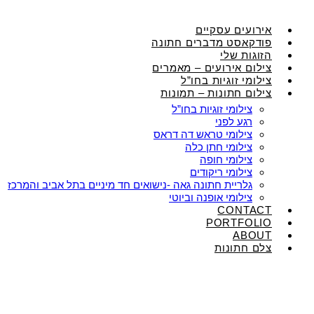
אירועים עסקיים
פודקאסט מדברים חתונה
הזוגות שלי
צילום אירועים – מאמרים
צילומי זוגיות בחו”ל
צילום חתונות – תמונות
צילומי זוגיות בחו”ל
רגע לפני
צילומי טראש דה דראס
צילומי חתן כלה
צילומי חופה
צילומי ריקודים
גלריית חתונה גאה -נישואים חד מיניים בתל אביב והמרכז
צילומי אופנה וביוטי
CONTACT
PORTFOLIO
ABOUT
צלם חתונות