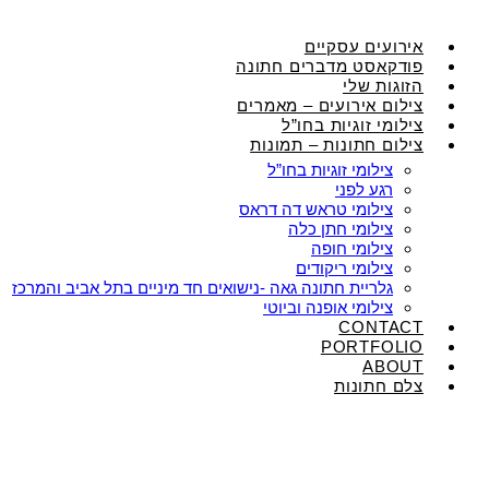
אירועים עסקיים
פודקאסט מדברים חתונה
הזוגות שלי
צילום אירועים – מאמרים
צילומי זוגיות בחו”ל
צילום חתונות – תמונות
צילומי זוגיות בחו”ל
רגע לפני
צילומי טראש דה דראס
צילומי חתן כלה
צילומי חופה
צילומי ריקודים
גלריית חתונה גאה -נישואים חד מיניים בתל אביב והמרכז
צילומי אופנה וביוטי
CONTACT
PORTFOLIO
ABOUT
צלם חתונות