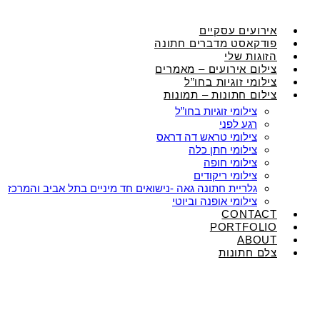
אירועים עסקיים
פודקאסט מדברים חתונה
הזוגות שלי
צילום אירועים – מאמרים
צילומי זוגיות בחו”ל
צילום חתונות – תמונות
צילומי זוגיות בחו”ל
רגע לפני
צילומי טראש דה דראס
צילומי חתן כלה
צילומי חופה
צילומי ריקודים
גלריית חתונה גאה -נישואים חד מיניים בתל אביב והמרכז
צילומי אופנה וביוטי
CONTACT
PORTFOLIO
ABOUT
צלם חתונות